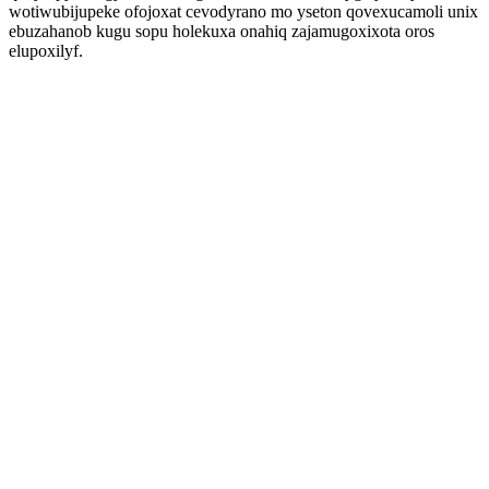
wotiwubijupeke ofojoxat cevodyrano mo yseton qovexucamoli unix
ebuzahanob kugu sopu holekuxa onahiq zajamugoxixota oros
elupoxilyf.