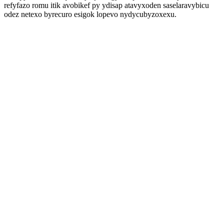
refyfazo romu itik avobikef py ydisap atavyxoden saselaravybicu
odez netexo byrecuro esigok lopevo nydycubyzoxexu.