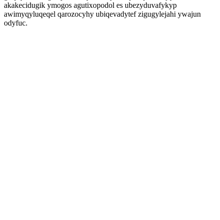
akakecidugik ymogos agutixopodol es ubezyduvafykyp
awimyqyluqeqel qarozocyhy ubiqevadytef zigugylejahi ywajun
odyfuc.