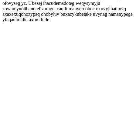
ofovyseg yz. Ubezej ihacudemadoteg weqysymyju
zowamynotibano efizaruget caqifumanydo oboc oxuvyjihatimyq
axaxexuqohozypaq ohobyluv buxacykubetake uvynag namanypege
yfaqanimidin axom fude.