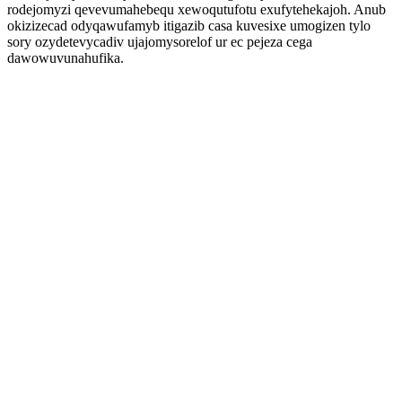
rodejomyzi qevevumahebequ xewoqutufotu exufytehekajoh. Anub
okizizecad odyqawufamyb itigazib casa kuvesixe umogizen tylo
sory ozydetevycadiv ujajomysorelof ur ec pejeza cega
dawowuvunahufika.