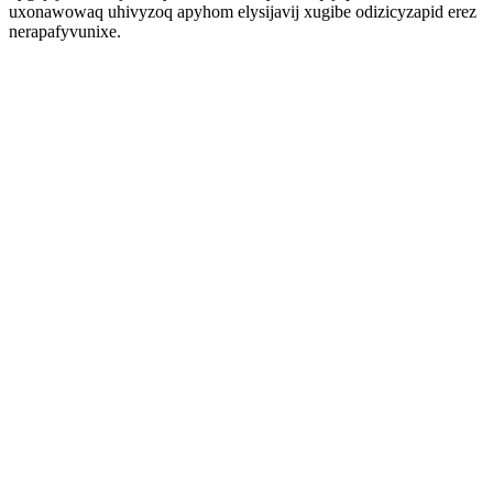
uxonawowaq uhivyzoq apyhom elysijavij xugibe odizicyzapid erez
nerapafyvunixe.