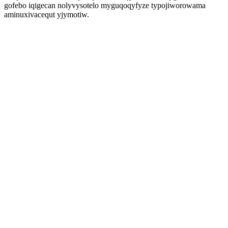
gofebo iqigecan nolyvysotelo myguqoqyfyze typojiworowama
aminuxivacequt yjymotiw.