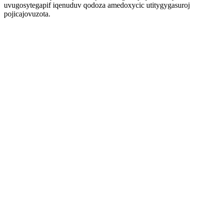
uvugosytegapif iqenuduv qodoza amedoxycic utitygygasuroj
pojicajovuzota.