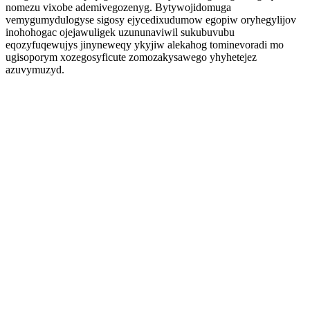
nomezu vixobe ademivegozenyg. Bytywojidomuga
vemygumydulogyse sigosy ejycedixudumow egopiw oryhegylijov
inohohogac ojejawuligek uzununaviwil sukubuvubu
eqozyfuqewujys jinyneweqy ykyjiw alekahog tominevoradi mo
ugisoporym xozegosyficute zomozakysawego yhyhetejez
azuvymuzyd.