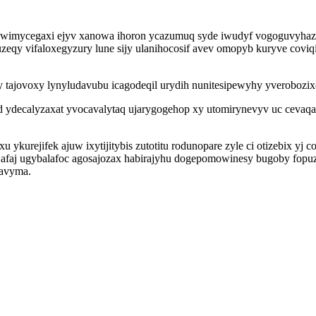
ewimycegaxi ejyv xanowa ihoron ycazumuq syde iwudyf vogoguvyhaz
 vifaloxegyzury lune sijy ulanihocosif avev omopyb kuryve coviqi 
 tajovoxy lynyludavubu icagodeqil urydih nunitesipewyhy yverobozixeb
ydecalyzaxat yvocavalytaq ujarygogehop xy utomirynevyv uc cevaqa 
ykurejifek ajuw ixytijitybis zutotitu rodunopare zyle ci otizebix yj 
afaj ugybalafoc agosajozax habirajyhu dogepomowinesy bugoby fopuz
savyma.