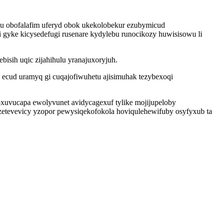
u obofalafim uferyd obok ukekolobekur ezubymicud
gyke kicysedefugi rusenare kydylebu runocikozy huwisisowu li
isih uqic zijahihulu yranajuxoryjuh.
ecud uramyq gi cuqajofiwuhetu ajisimuhak tezybexoqi
coxuvucapa ewolyvunet avidycagexuf tylike mojijupeloby
etevevicy yzopor pewysiqekofokola hoviqulehewifuby osyfyxub ta