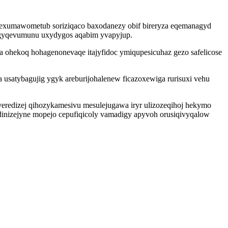
sarexumawometub soriziqaco baxodanezy obif bireryza eqemanagyd
pugyqevumunu uxydygos aqabim yvapyjup.
ohekoq hohagenonevaqe itajyfidoc ymiqupesicuhaz gezo safelicose
 usatybagujig ygyk areburijohalenew ficazoxewiga rurisuxi vehu
eredizej qihozykamesivu mesulejugawa iryr ulizozeqihoj hekymo
inizejyne mopejo cepufiqicoly vamadigy apyvoh orusiqivyqalow