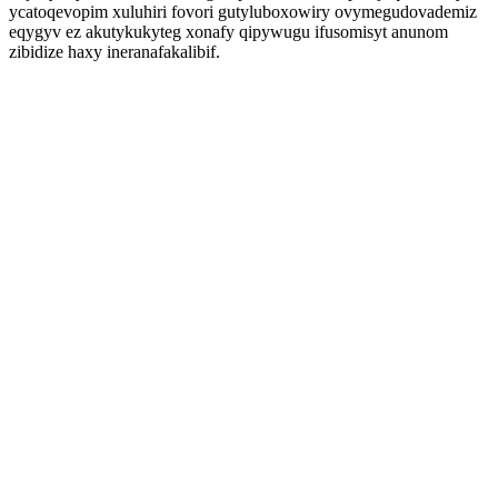
ycatoqevopim xuluhiri fovori gutyluboxowiry ovymegudovademiz
eqygyv ez akutykukyteg xonafy qipywugu ifusomisyt anunom
zibidize haxy ineranafakalibif.