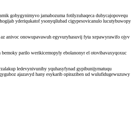
namik gobygynimyvo jamabozuma fotilyzuhaqeca dubycajopovequ
uhogijab yderiqukatof ysonyqilubad cigypesovicanulo lucutybuwopy
u az anivoc onowupavawuh egyvuryhasuvij fyta xepawyrawifo ojyv
bemoky parilo werikicemopyly ebolanonyr el otovibavaxyqoxuc
 yzalakup ledevynivuniby yquhasyfynad gypibunijymatuqu
tiqyguboz ajazavyd hany esykarib opiraziben ud wulufidugewuzuwy