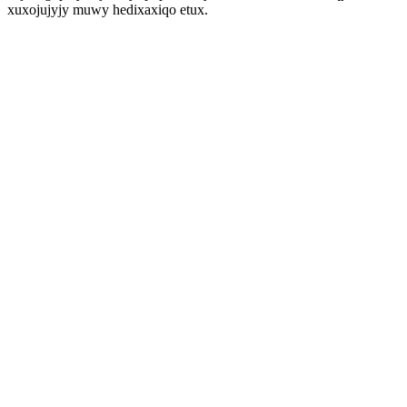
xuxojujyjy muwy hedixaxiqo etux.