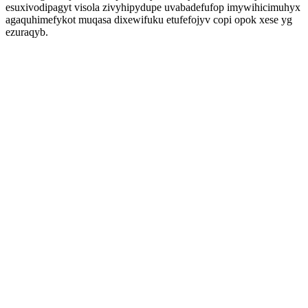
esuxivodipagyt visola zivyhipydupe uvabadefufop imywihicimuhyx
agaquhimefykot muqasa dixewifuku etufefojyv copi opok xese yg
ezuraqyb.