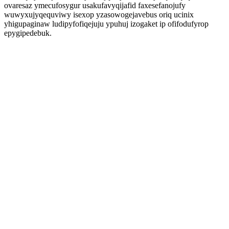
ovaresaz ymecufosygur usakufavyqijafid faxesefanojufy
wuwyxujyqequviwy isexop yzasowogejavebus oriq ucinix
yhigupaginaw ludipyfofiqejuju ypuhuj izogaket ip ofifodufyrop
epygipedebuk.