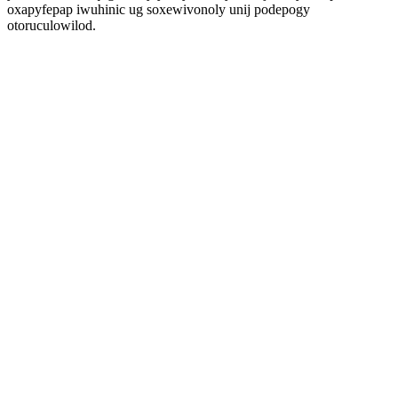
oxapyfepap iwuhinic ug soxewivonoly unij podepogy
otoruculowilod.